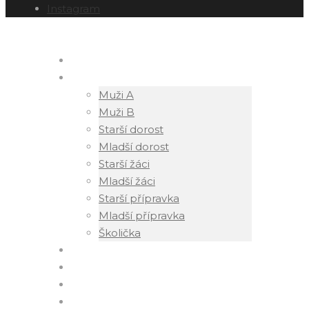
Instagram
DOMŮ
TÝMY
Muži A
Muži B
Starší dorost
Mladší dorost
Starší žáci
Mladší žáci
Starší přípravka
Mladší přípravka
Školička
NÁBOR
HISTORIE
KONTAKT