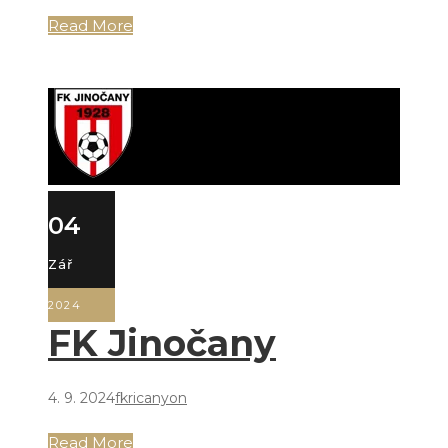
Read More
04
Zář
2024
FK Jinočany
4. 9. 2024
fkricanyon
Read More