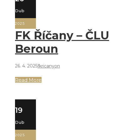
Dub
2025
FK Říčany – ČLU
Beroun
26. 4. 2025
fkricanyon
Read More
19
Dub
2025