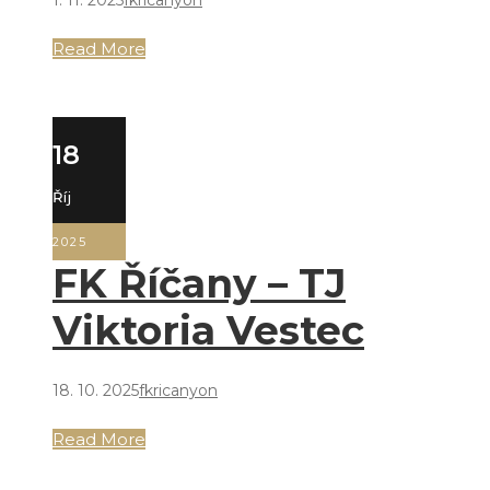
1. 11. 2025
fkricanyon
Read More
18
Říj
2025
FK Říčany – TJ
Viktoria Vestec
18. 10. 2025
fkricanyon
Read More