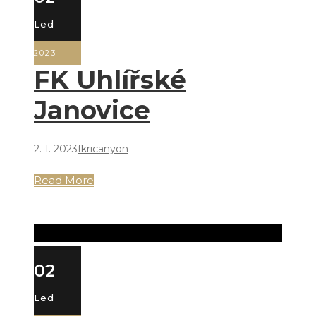
Led
2023
FK Uhlířské
Janovice
2. 1. 2023
fkricanyon
Read More
02
Led