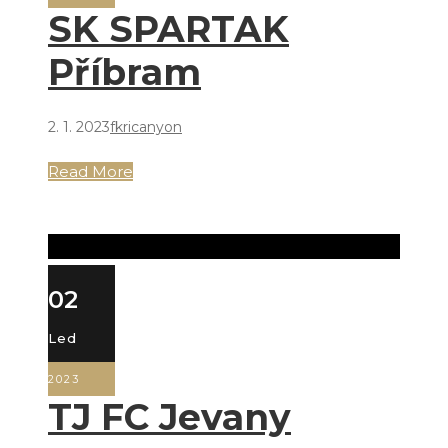
SK SPARTAK
Příbram
2. 1. 2023
fkricanyon
Read More
02
Led
2023
TJ FC Jevany