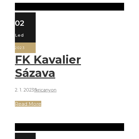
02
Led
2023
FK Kavalier
Sázava
2. 1. 2023
fkricanyon
Read More