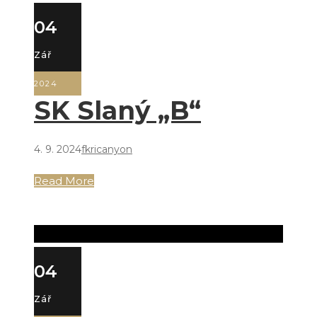
04
Zář
2024
SK Slaný „B“
4. 9. 2024
fkricanyon
Read More
04
Zář