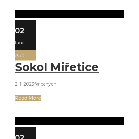
02
Led
2023
Sokol Miřetice
2. 1. 2023
fkricanyon
Read More
02