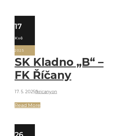
17
Kvě
2025
SK Kladno „B“ –
FK Říčany
17. 5. 2025
fkricanyon
Read More
26