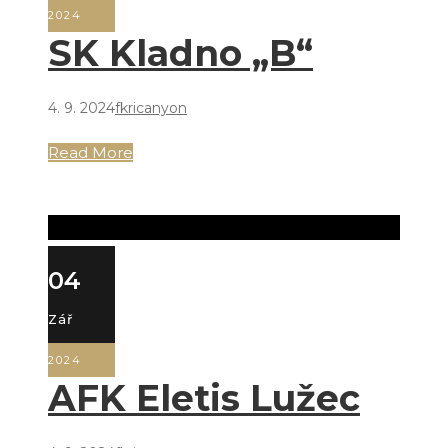
2024
SK Kladno „B“
4. 9. 2024
fkricanyon
Read More
04
Zář
2024
AFK Eletis Lužec