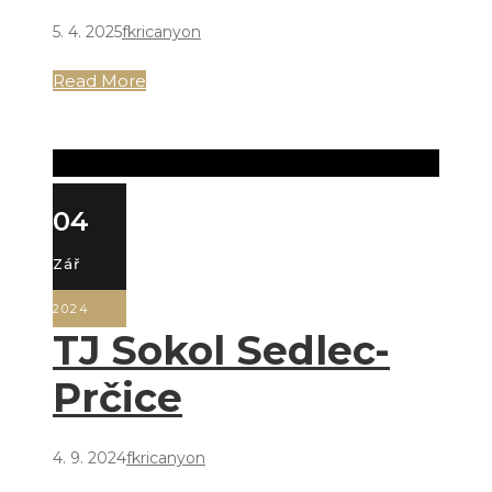
5. 4. 2025
fkricanyon
Read More
04
Zář
2024
TJ Sokol Sedlec-
Prčice
4. 9. 2024
fkricanyon