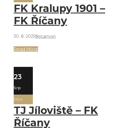
FK Kralupy 1901 –
FK Říčany
30. 8. 2025
fkricanyon
Read More
23
Srp
2025
TJ Jíloviště – FK
Říčany