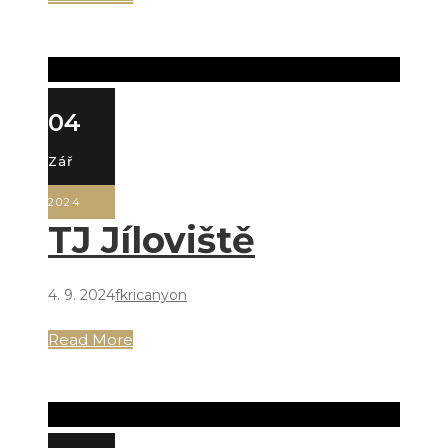
04
Zář
2024
TJ Jíloviště
4. 9. 2024
fkricanyon
Read More