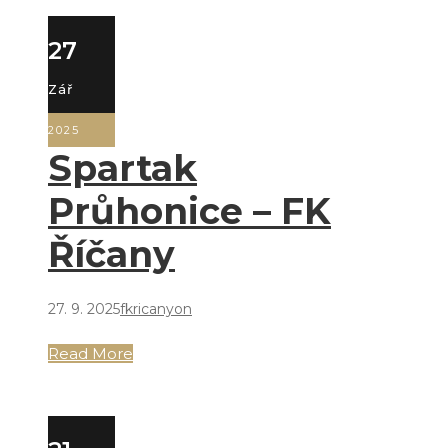
27
Zář
2025
Spartak
Průhonice – FK
Říčany
27. 9. 2025
fkricanyon
Read More