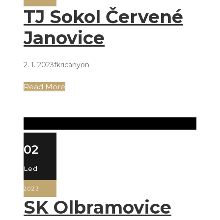
TJ Sokol Červené
Janovice
2. 1. 2023
fkricanyon
Read More
02
Led
2023
SK Olbramovice