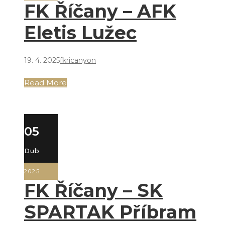
FK Říčany – AFK
Eletis Lužec
19. 4. 2025
fkricanyon
Read More
05
Dub
2025
FK Říčany – SK
SPARTAK Příbram