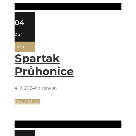
04
Zář
2024
Spartak
Průhonice
4. 9. 2024
fkricanyon
Read More