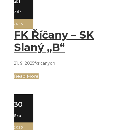
21
Zář
2025
FK Říčany – SK
Slaný „B“
21. 9. 2025
fkricanyon
Read More
30
Srp
2025