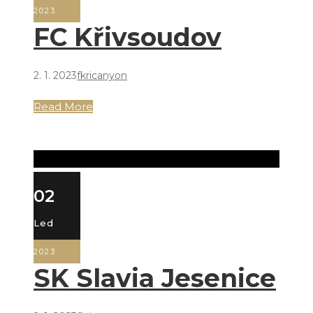
2023
FC Křivsoudov
2. 1. 2023
fkricanyon
Read More
02
Led
2023
SK Slavia Jesenice