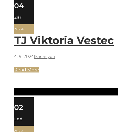
04
Zář
2024
TJ Viktoria Vestec
4. 9. 2024
fkricanyon
Read More
02
Led
2023