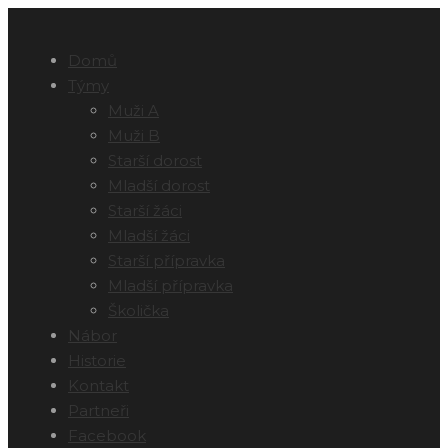
Domů
Týmy
Muži A
Muži B
Starší dorost
Mladší dorost
Starší žáci
Mladší žáci
Starší přípravka
Mladší přípravka
Školička
Nábor
Historie
Kontakt
Partneři
Facebook