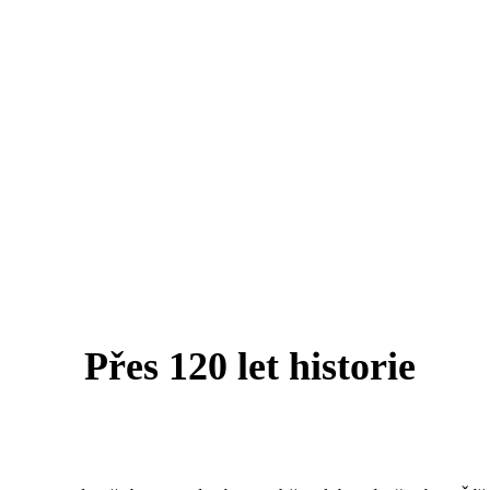
Začíná nové století
ROK 190
Přes 120 let historie