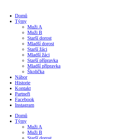
Domů
Týmy
Muži A
Muži B
Starší dorost
Mladší dorost
Starší žáci
Mladší žáci
Starší přípravka
Mladší přípravka
Školička
Nábor
Historie
Kontakt
Partneři
Facebook
Instagram
Domů
Týmy
Muži A
Muži B
Starší dorost