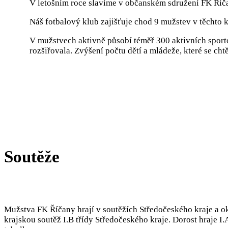
V letošním roce slavíme v občanském sdružení FK Říčany
Náš fotbalový klub zajišťuje chod 9 mužstev v těchto ka
V mužstvech aktivně působí téměř 300 aktivních sporto
rozšiřovala. Zvýšení počtu dětí a mládeže, které se c
Soutěže
Mužstva FK Říčany hrají v soutěžích Středočeského kraje a o
krajskou soutěž I.B třídy Středočeského kraje. Dorost hraje I