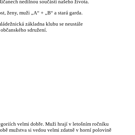
Říčanech nedílnou součástí našeho života.
st, ženy, muži „A“ + „B“ a stará garda.
mládežnická základna klubu se neustále
o občanského sdružení.
oriích velmi dobře. Muži hrají v letošním ročníku
 a obě mužstva si vedou velmi zdatně v horní polovině