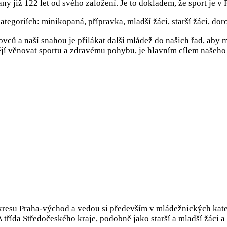
 již 122 let od svého založení. Je to dokladem, že sport je v 
tegoriích: minikopaná, přípravka, mladší žáci, starší žáci, doro
vců a naší snahou je přilákat další mládež do našich řad, aby 
htějí věnovat sportu a zdravému pohybu, je hlavním cílem našeh
kresu Praha-východ a vedou si především v mládežnických kateg
.A třída Středočeského kraje, podobně jako starší a mladší žáci