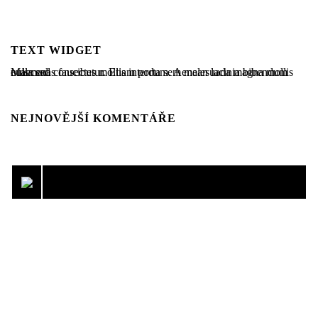
TEXT WIDGET
Maecenas faucibus mollis interdum. Aenean lacinia bibendum nulla sed consectetur. Etiam porta sem malesuada magna mollis euismod.
NEJNOVĚJŠÍ KOMENTÁŘE
FK ŘÍČANY, SPOLEK