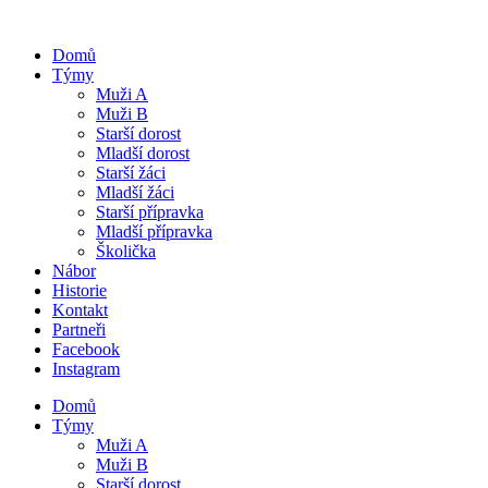
Domů
Týmy
Muži A
Muži B
Starší dorost
Mladší dorost
Starší žáci
Mladší žáci
Starší přípravka
Mladší přípravka
Školička
Nábor
Historie
Kontakt
Partneři
Facebook
Instagram
Domů
Týmy
Muži A
Muži B
Starší dorost