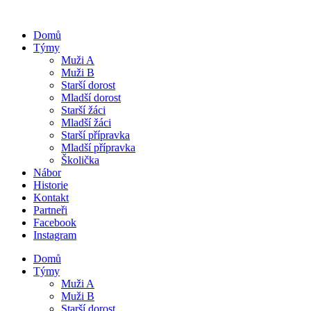
Domů
Týmy
Muži A
Muži B
Starší dorost
Mladší dorost
Starší žáci
Mladší žáci
Starší přípravka
Mladší přípravka
Školička
Nábor
Historie
Kontakt
Partneři
Facebook
Instagram
Domů
Týmy
Muži A
Muži B
Starší dorost