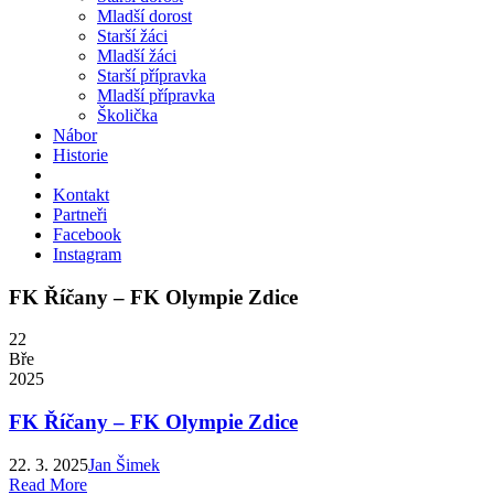
Mladší dorost
Starší žáci
Mladší žáci
Starší přípravka
Mladší přípravka
Školička
Nábor
Historie
Kontakt
Partneři
Facebook
Instagram
FK Říčany – FK Olympie Zdice
22
Bře
2025
FK Říčany – FK Olympie Zdice
22. 3. 2025
Jan Šimek
Read More