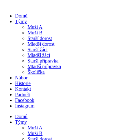
Domů
Týmy
Muži A
Muži B
Starší dorost
Mladší dorost
Starší žáci
Mladší žáci
Starší přípravka
Mladší přípravka
Školička
Nábor
Historie
Kontakt
Partneři
Facebook
Instagram
Domů
Týmy
Muži A
Muži B
Starší dorost