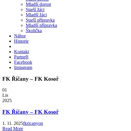
Mladší dorost
Starší žáci
Mladší žáci
Starší přípravka
Mladší přípravka
Školička
Nábor
Historie
Kontakt
Partneři
Facebook
Instagram
FK Říčany – FK Kosoř
01
Lis
2025
FK Říčany – FK Kosoř
1. 11. 2025
fkricanyon
Read More