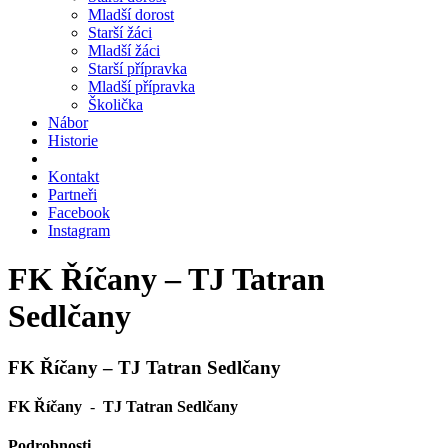
Mladší dorost
Starší žáci
Mladší žáci
Starší přípravka
Mladší přípravka
Školička
Nábor
Historie
Kontakt
Partneři
Facebook
Instagram
FK Říčany – TJ Tatran
Sedlčany
FK Říčany – TJ Tatran Sedlčany
FK Říčany
-
TJ Tatran Sedlčany
Podrobnosti