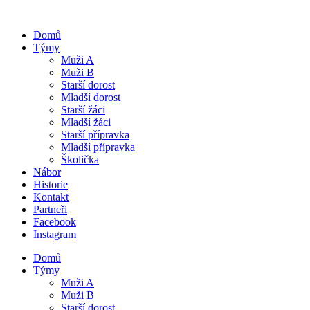
Domů
Týmy
Muži A
Muži B
Starší dorost
Mladší dorost
Starší žáci
Mladší žáci
Starší přípravka
Mladší přípravka
Školička
Nábor
Historie
Kontakt
Partneři
Facebook
Instagram
Domů
Týmy
Muži A
Muži B
Starší dorost