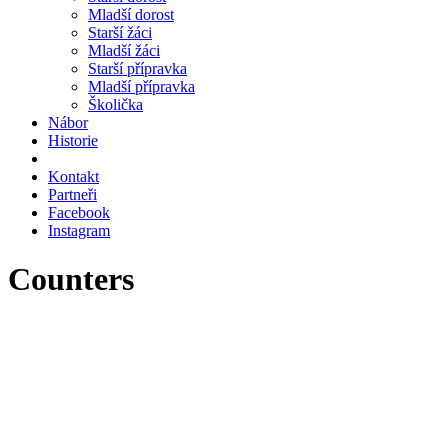
Mladší dorost
Starší žáci
Mladší žáci
Starší přípravka
Mladší přípravka
Školička
Nábor
Historie
Kontakt
Partneři
Facebook
Instagram
Counters