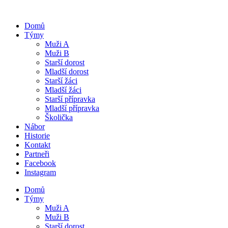
Domů
Týmy
Muži A
Muži B
Starší dorost
Mladší dorost
Starší žáci
Mladší žáci
Starší přípravka
Mladší přípravka
Školička
Nábor
Historie
Kontakt
Partneři
Facebook
Instagram
Domů
Týmy
Muži A
Muži B
Starší dorost