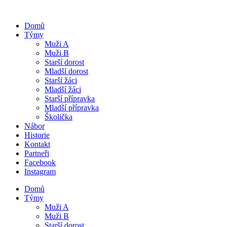
Domů
Týmy
Muži A
Muži B
Starší dorost
Mladší dorost
Starší žáci
Mladší žáci
Starší přípravka
Mladší přípravka
Školička
Nábor
Historie
Kontakt
Partneři
Facebook
Instagram
Domů
Týmy
Muži A
Muži B
Starší dorost