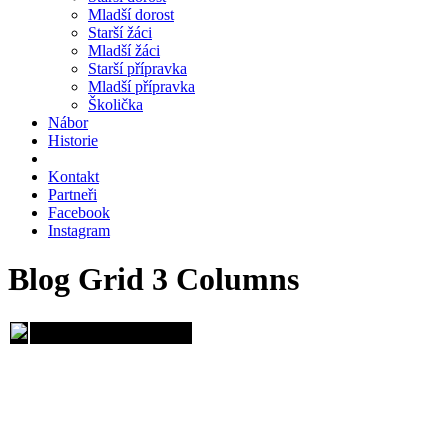
Mladší dorost
Starší žáci
Mladší žáci
Starší přípravka
Mladší přípravka
Školička
Nábor
Historie
Kontakt
Partneři
Facebook
Instagram
Blog Grid 3 Columns
FK Říčany, spolek