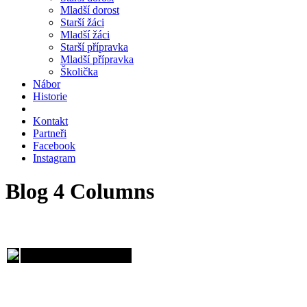
Mladší dorost
Starší žáci
Mladší žáci
Starší přípravka
Mladší přípravka
Školička
Nábor
Historie
Kontakt
Partneři
Facebook
Instagram
Blog 4 Columns
FK Říčany, spolek