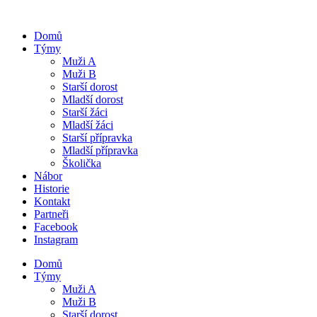
Domů
Týmy
Muži A
Muži B
Starší dorost
Mladší dorost
Starší žáci
Mladší žáci
Starší přípravka
Mladší přípravka
Školička
Nábor
Historie
Kontakt
Partneři
Facebook
Instagram
Domů
Týmy
Muži A
Muži B
Starší dorost