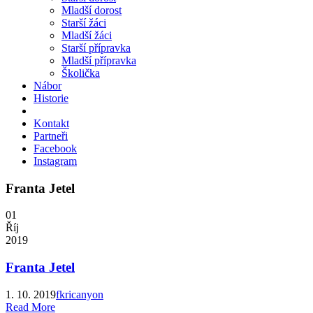
Mladší dorost
Starší žáci
Mladší žáci
Starší přípravka
Mladší přípravka
Školička
Nábor
Historie
Kontakt
Partneři
Facebook
Instagram
Franta Jetel
01
Říj
2019
Franta Jetel
1. 10. 2019
fkricanyon
Read More